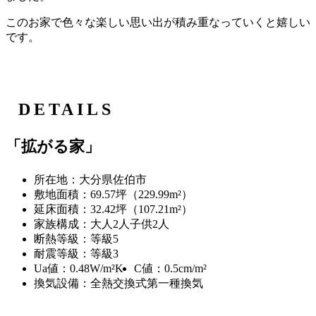
このお家で色々な楽しい思い出が積み重なっていくと嬉しい
です。
DETAILS
「拡がる家」
所在地：大分県佐伯市
敷地面積：69.57坪（229.99m²）
延床面積：32.42坪（107.21m²）
家族構成：大人2人子供2人
断熱等級：等級5
耐震等級：等級3
Ua値：0.48W/m²K
C値：0.5cm/m²
換気設備：全熱交換式第一種換気