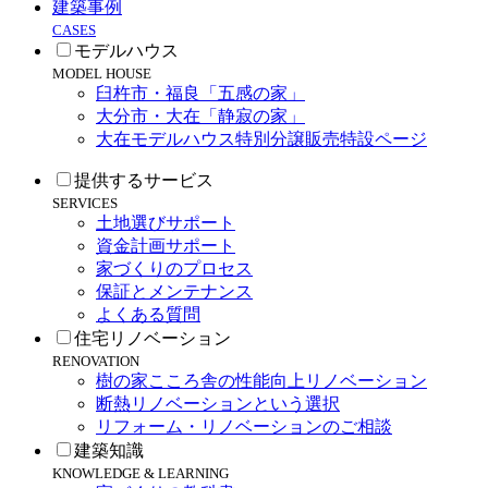
建築事例
CASES
モデルハウス
MODEL HOUSE
臼杵市・福良「五感の家」
大分市・大在「静寂の家」
大在モデルハウス特別分譲販売特設ページ
提供するサービス
SERVICES
土地選びサポート
資金計画サポート
家づくりのプロセス
保証とメンテナンス
よくある質問
住宅リノベーション
RENOVATION
樹の家こころ舎の性能向上リノベーション
断熱リノベーションという選択
リフォーム・リノベーションのご相談
建築知識
KNOWLEDGE & LEARNING