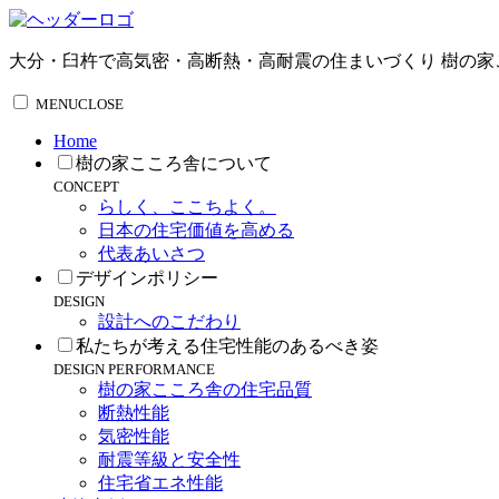
大分・臼杵で高気密・高断熱・高耐震の住まいづくり 樹の家
MENU
CLOSE
Home
樹の家こころ舎について
CONCEPT
らしく、ここちよく。
日本の住宅価値を高める
代表あいさつ
デザインポリシー
DESIGN
設計へのこだわり
私たちが考える住宅性能のあるべき姿
DESIGN PERFORMANCE
樹の家こころ舎の住宅品質
断熱性能
気密性能
耐震等級と安全性
住宅省エネ性能