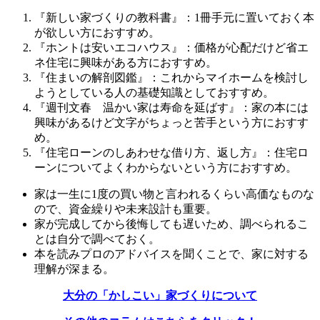
『新しい家づくりの教科書』：1冊手元に置いておく本
が欲しい方におすすめ。
『ホントは安いエコハウス』：価格が心配だけど省エ
ネ住宅に興味がある方におすすめ。
『住まいの解剖図鑑』：これからマイホームを検討し
ようとしている人の基礎知識としておすすめ。
『週刊文春 温かい家は寿命を延ばす』：家の本には
興味があるけど文字がちょっと苦手という方におすす
め。
『住宅ローンのしあわせな借り方、返し方』：住宅ロ
ーンについてよくわからないという方におすすめ。
家は一生に1度の買い物と言われるくらい高価なものな
ので、資金繰りや未来設計も重要。
家が完成してから後悔しても遅いため、調べられるこ
とは自分で調べておく。
本を読みプロのアドバイスを聞くことで、家に対する
理解が深まる。
大分の「かしこい」家づくりについて