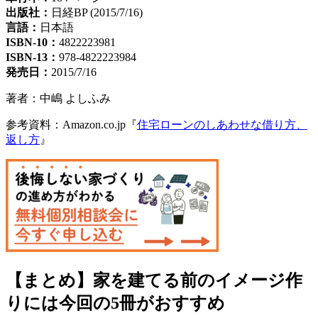
出版社：
日経BP (2015/7/16)
言語：
日本語
ISBN-10：
4822223981
ISBN-13：
978-4822223984
発売日：
2015/7/16
著者：中嶋 よしふみ
参考資料：Amazon.co.jp『
住宅ローンのしあわせな借り方、
返し方
』
【まとめ】家を建てる前のイメージ作
りには今回の5冊がおすすめ