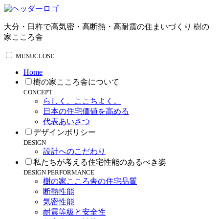
大分・臼杵で高気密・高断熱・高耐震の住まいづくり 樹の
家こころ舎
MENU
CLOSE
Home
樹の家こころ舎について
CONCEPT
らしく、ここちよく。
日本の住宅価値を高める
代表あいさつ
デザインポリシー
DESIGN
設計へのこだわり
私たちが考える住宅性能のあるべき姿
DESIGN PERFORMANCE
樹の家こころ舎の住宅品質
断熱性能
気密性能
耐震等級と安全性