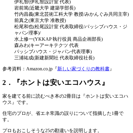
伊礼智(伊礼智設計室 代表)
岩前篤(近畿大学 建築学部長)
竹内昌義(東北芸術工科大学 教授/みかんぐみ共同主宰)
前真之(東京大学 准教授)
松尾和也(松尾設計室 代表取締役/パッシブハウス・ジ
ャパン理事)/
水上修一(YKKAP 執行役員 商品企画部長)
森みわ(キーアーキテクツ 代表
パッシブハウス・ジャパン代表理事)
三浦祐成(新建新聞社 代表取締役社長)
参考資料：Amazon.co.jp『
新しい家づくりの教科書
』
2．『ホントは安いエコハウス』
家を建てる前に読むべき本の2冊目は『ホントは安いエコハ
ウス』です。
住宅のプロが、省エネ常識の誤りについて指摘した1冊で
す。
プロもおこしそうな25の勘違いを説明します。