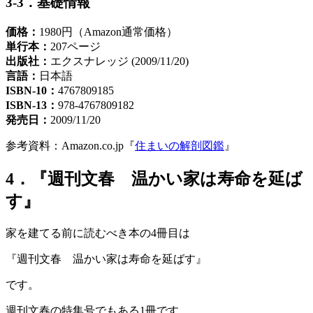
3-3．基礎情報
価格：
1980円（Amazon通常価格）
単行本：
207ページ
出版社：
エクスナレッジ (2009/11/20)
言語：
日本語
ISBN-10：
4767809185
ISBN-13：
978-4767809182
発売日：
2009/11/20
参考資料：Amazon.co.jp『
住まいの解剖図鑑
』
4．『週刊文春 温かい家は寿命を延ば
す』
家を建てる前に読むべき本の4冊目は
『週刊文春 温かい家は寿命を延ばす』
です。
週刊文春の特集号でもある1冊です。