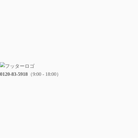
0120-83-5918
（9:00 - 18:00）
メールでのお問い合わせ・ご相談はこちらから
本社・臼杵店
住まいと夢の図書館
大分県臼杵市野田 332 コンフォート千代田1F
0120-83-5918
access
大分光吉店
ショールーム