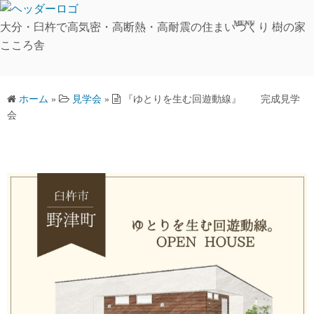
コ
MENU
ン
大分・臼杵で高気密・高断熱・高耐震の住まいづくり 樹の家
テ
こころ舎
ン
ツ
へ
ホーム
»
見学会
»
『ゆとりを生む回遊動線』 完成見学
会
ス
キ
ッ
プ