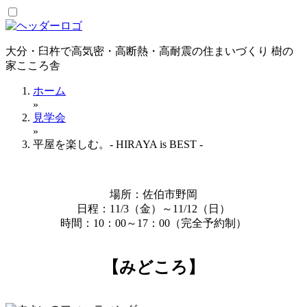
コ
ン
テ
大分・臼杵で高気密・高断熱・高耐震の住まいづくり 樹の
ン
家こころ舎
ツ
へ
ホーム
ス
»
キ
見学会
ッ
»
プ
平屋を楽しむ。- HIRAYA is BEST -
場所：佐伯市野岡
日程：11/3（金）～11/12（日）
時間：10：00～17：00（完全予約制）
【みどころ】