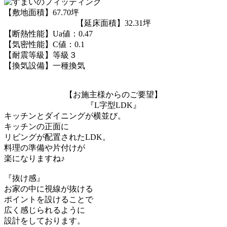
【敷地面積】67.70坪
【延床面積】32.31坪
【断熱性能】Ua値：0.47
【気密性能】C値：0.1
【耐震等級】等級３
【換気設備】一種換気
【お施主様からのご要望】
『L字型LDK』
キッチンとダイニングが横並び。
キッチンの正面に
リビングが配置されたLDK。
料理の準備や片付けが
楽になりますね♪
『抜け感』
お家の中に視線が抜ける
ポイントを設けることで
広く感じられるように
設計をしております。