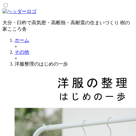
コ
ン
テ
大分・臼杵で高気密・高断熱・高耐震の住まいづくり 樹の
ン
家こころ舎
ツ
へ
ホーム
ス
»
キ
その他
ッ
»
プ
洋服整理のはじめの一歩