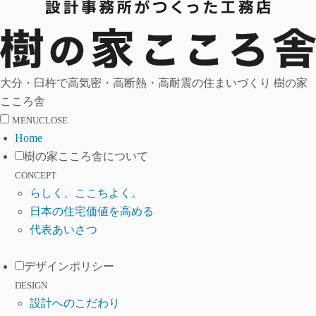
コ
ン
テ
ン
ツ
大分・臼杵で高気密・高断熱・高耐震の住まいづくり 樹の家
へ
こころ舎
ス
MENU
CLOSE
キ
Home
ッ
樹の家こころ舎について
プ
CONCEPT
らしく、ここちよく。
日本の住宅価値を高める
代表あいさつ
デザインポリシー
DESIGN
設計へのこだわり