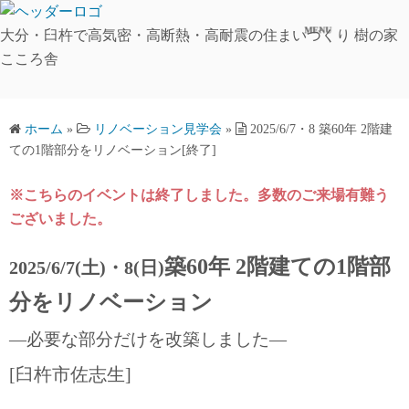
コ
MENU
ン
大分・臼杵で高気密・高断熱・高耐震の住まいづくり 樹の家
テ
こころ舎
ン
ツ
へ
ホーム
»
リノベーション見学会
»
2025/6/7・8 築60年 2階建
ての1階部分をリノベーション[終了]
ス
キ
※こちらのイベントは終了しました。多数のご来場有難う
ッ
ございました。
プ
築60年 2階建ての1階部
2025/6/7(土)・8(日)
分をリノベーション
―必要な部分だけを改築しました―
[臼杵市佐志生]